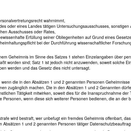
rsonalvertretungsrecht wahrnimmt,
des oder eines Landes tätigen Untersuchungsausschusses, sonstigen A
olchen Ausschusses oder Rates,
 gewissenhafte Erfüllung seiner Obliegenheiten auf Grund eines Gesetzes
Geheimhaltungspflicht bei der Durchführung wissenschaftlicher Forsch
inem Geheimnis im Sinne des Satzes 1 stehen Einzelangaben über pers
erfaßt worden sind; Satz 1 ist jedoch nicht anzuwenden, soweit solche
ben werden und das Gesetz dies nicht untersagt.
vor, wenn die in den Absätzen 1 und 2 genannten Personen Geheimnisse
rsonen zugänglich machen. Die in den Absätzen 1 und 2 Genannten dü
nstlichen Tätigkeit mitwirken, soweit dies für die Inanspruchnahme der
ende Personen, wenn diese sich weiterer Personen bedienen, die an der be
dstrafe wird bestraft, wer unbefugt ein fremdes Geheimnis offenbart, d
den Absätzen 1 und 2 genannten Personen tätiger Datenschutzbeauftragt