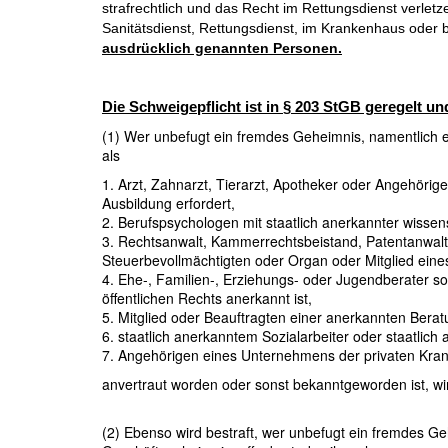
strafrechtlich und das Recht im Rettungsdienst verletze
Sanitätsdienst, Rettungsdienst, im Krankenhaus oder be
ausdrücklich genannten Personen.
Die Schweigepflicht ist in § 203 StGB geregelt un
(1) Wer unbefugt ein fremdes Geheimnis, namentlich 
als
1. Arzt, Zahnarzt, Tierarzt, Apotheker oder Angehörig
Ausbildung erfordert,
2. Berufspsychologen mit staatlich anerkannter wissen
3. Rechtsanwalt, Kammerrechtsbeistand, Patentanwalt, 
Steuerbevollmächtigten oder Organ oder Mitglied eine
4. Ehe-, Familien-, Erziehungs- oder Jugendberater sow
öffentlichen Rechts anerkannt ist,
5. Mitglied oder Beauftragten einer anerkannten Bera
6. staatlich anerkanntem Sozialarbeiter oder staatli
7. Angehörigen eines Unternehmens der privaten Kranke
anvertraut worden oder sonst bekanntgeworden ist, wird
(2) Ebenso wird bestraft, wer unbefugt ein fremdes G