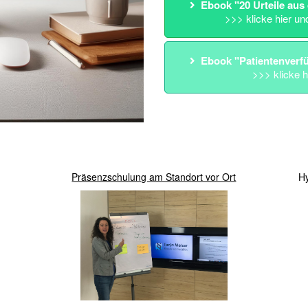
Ebook "20 Urteile aus
>>> klicke hier un
Ebook "Patientenverf
>>> klicke h
Präsenzschulung am Standort vor Ort
Hy