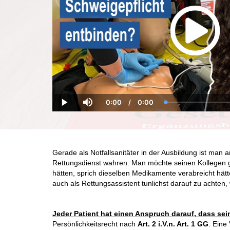
0:00
/
0:00
Current
Duration
Loaded
:
Play
Mute
Time
0.00%
Gerade als Notfallsanitäter in der Ausbildung ist man 
Rettungsdienst wahren. Man möchte seinen Kollegen ger
hätten, sprich dieselben Medikamente verabreicht hätten
auch als Rettungsassistent tunlichst darauf zu achte
Jeder Patient hat einen Anspruch darauf, dass sei
Persönlichkeitsrecht nach
Art. 2 i.V.n. Art. 1 GG
. Eine