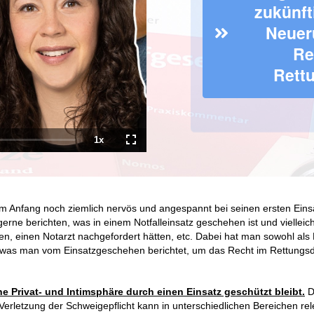
zukünft
Neuer
Re
Rettu
1x
Playback
Fullscreen
Rate
am Anfang noch ziemlich nervös und angespannt bei seinen ersten Einsät
ne berichten, was in einem Notfalleinsatz geschehen ist und vielleicht
, einen Notarzt nachgefordert hätten, etc. Dabei hat man sowohl als Not
n, was man vom Einsatzgeschehen berichtet, um das Recht im Rettungs
ne Privat- und Intimsphäre durch einen Einsatz geschützt bleib
t.
D
 Verletzung der Schweigepflicht kann in unterschiedlichen Bereichen relev