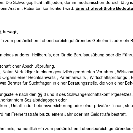
n. Die Schweigepflicht trifft jeden, der im medizinischen Bereich tätig 
im Arzt mit Patienten konfrontiert wird.
Eine
strafrechtliche Bedeutu
d
besagt,
ein zum persönlichen Lebensbereich gehörendes Geheimnis oder ein Be
en eines anderen Heilberufs, der für die Berufsausübung oder die Führ
schaftlicher Abschlußprüfung,
Notar, Verteidiger in einem gesetzlich geordneten Verfahren, Wirtschaf
s Organs einer Rechtsanwalts-, Patentanwalts-, Wirtschaftsprüfungs-, 
ie Berater für Suchtfragen in einer Beratungsstelle, die von einer Beh
tungsstelle nach den §§ 3 und 8 des Schwangerschaftskonfliktgesetzes,
ch anerkanntem Sozialpädagogen oder
n-, Unfall- oder Lebensversicherung oder einer privatärztlichen, steu
 mit Freiheitsstrafe bis zu einem Jahr oder mit Geldstrafe bestraft.
eheimnis, namentlich ein zum persönlichen Lebensbereich gehörendes 