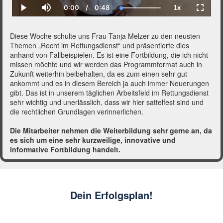
0:00
/
0:48
1x
Current
Duration
Loaded
:
Play
Mute
Playback
Fullscr
Time
100.00%
Rate
Diese Woche schulte uns Frau Tanja Melzer zu den neusten
Themen „Recht im Rettungsdienst“ und präsentierte dies
anhand von Fallbeispielen. Es ist eine Fortbildung, die ich nicht
missen möchte und wir werden das Programmformat auch in
Zukunft weiterhin beibehalten, da es zum einen sehr gut
ankommt und es in diesem Bereich ja auch immer Neuerungen
gibt. Das ist in unserem täglichen Arbeitsfeld im Rettungsdienst
sehr wichtig und unerlässlich, dass wir hier sattelfest sind und
die rechtlichen Grundlagen verinnerlichen.
Die Mitarbeiter nehmen die Weiterbildung sehr gerne an, da
es sich um eine sehr kurzweilige, innovative und
informative Fortbildung handelt.
Dein Erfolgsplan!