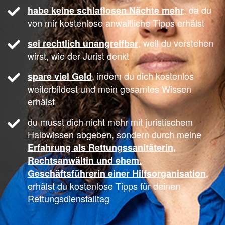
,
da du
habe keine schlaflosen Nächte mehr
von mir kostenlose anwaltliche Tipps erhälst
, weil du verstehen
sei rechtlich unangreifbar
wirst, wie der Jurist denkt
,
indem du dich kostenlos
spare viel Geld
weiterbildest und mein gesamtes Wissen
erhälst
du musst dich nicht mehr mit juristischem
Halbwissen abgeben, sondern durch meine
Erfahrung als Rettungssanitäterin,
Rechtsanwältin und ehem.
,
Geschäftsführerin einer Hilfsorganisation
erhälst du kostenlose Tipps für deinen
Rettungsdienstalltag