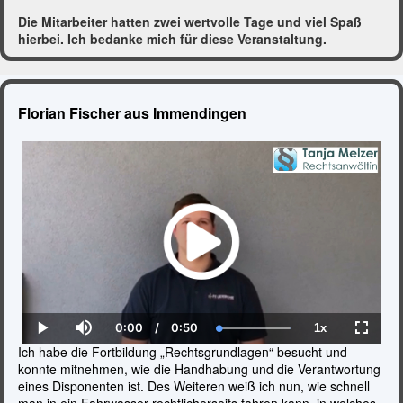
problematischer Situationen in Ihrem Alltag zu sensibilisieren
und zu schüten.
Die Mitarbeiter hatten zwei wertvolle Tage und viel Spaß
hierbei. Ich bedanke mich für diese Veranstaltung.
Florian Fischer aus Immendingen
0:00
/
0:50
1x
Current
Duration
Loaded
:
Play
Mute
Playback
Fullscr
Time
100.00%
Rate
Ich habe die Fortbildung „Rechtsgrundlagen“ besucht und
konnte mitnehmen, wie die Handhabung und die Verantwortung