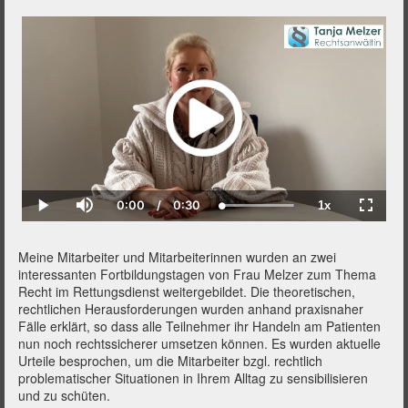
Geschäftsführerin
0:00
/
0:30
1x
Current
Duration
Loaded
:
Play
Mute
Playback
Fullscr
Time
100.00%
Rate
Meine Mitarbeiter und Mitarbeiterinnen wurden an zwei
interessanten Fortbildungstagen von Frau Melzer zum Thema
Recht im Rettungsdienst weitergebildet. Die theoretischen,
rechtlichen Herausforderungen wurden anhand praxisnaher
Fälle erklärt, so dass alle Teilnehmer ihr Handeln am Patienten
nun noch rechtssicherer umsetzen können. Es wurden aktuelle
Urteile besprochen, um die Mitarbeiter bzgl. rechtlich