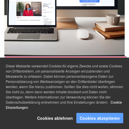
Diese Webseite verwendet Cookies für eigene Zwecke und sowie Cookies
von Drittanbietern, um personalisierte Anzeigen einzublenden und
 Webinar - 
Messwerte zu erfassen. Dabei können personenbezogene Daten zur
Gesetzesänderung 
Personalisierung von Werbeanzeigen an den Drittanbieter übertragen
-Btm - Freigabe für 
werden, wenn Sie hierzu zustimmen. Sollten Sie dies nicht wollen, stimmen
Notfallsanitäter 
Sie nicht zu, denn dann werden Inhalte blockiert und Daten nicht
>>> klicke hier und 
übertragen. Weitere Informationen zur Verwendung können Sie der
erfahre mehr!
Datenschutzerklärung entnehmen und ihre Einstellungen ändern.
Cookie
Einstellungen
Cookies ablehnen
Cookies akzeptieren
 Webinar - 
Patientenverfügung 